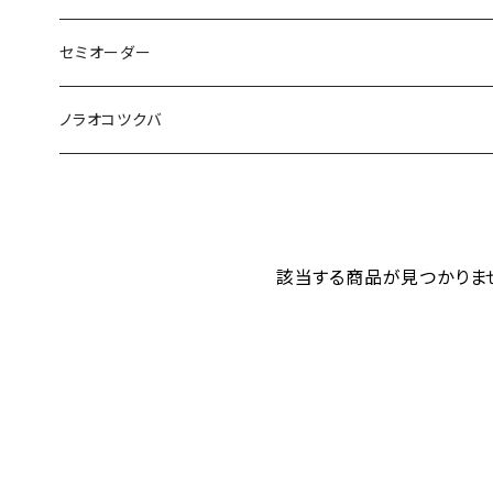
その他のキット
綿入れ小物
まっすぐの服・エプロン
セミオーダー
もんぺ
型紙、つくり方
もんぺ
綿入れはんてん・ちゃんちゃんこ
ノラオコツクバ
小物
綿入れの小物
手ぬぐい（かまわぬ）
まっすぐの服
該当する商品が見つかりま
もんぺ
さるっぱかま
もんぺ