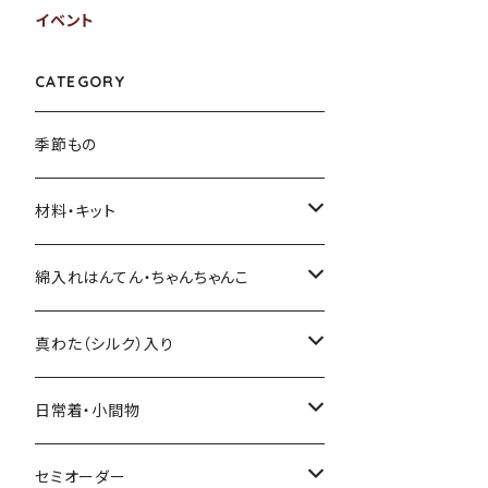
イベント
CATEGORY
季節もの
材料・キット
綿入れキット
綿入れはんてん・ちゃんちゃんこ
真わた（絹）の綿入れキット
はんてん
真わた（シルク）入り
わた・その他材料など
ちゃんちゃんこ
ひざ掛け、マフラー
日常着・小間物
その他のキット
綿入れ小物
まっすぐの服・エプロン
セミオーダー