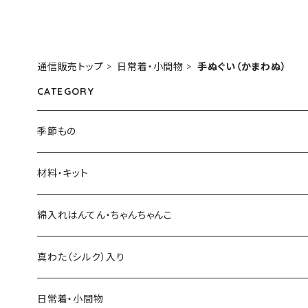
通信販売トップ
日常着・小間物
手ぬぐい（かまわぬ）
CATEGORY
季節もの
材料・キット
綿入れキット
綿入れはんてん・ちゃんちゃんこ
真わた（絹）の綿入れキット
はんてん
真わた（シルク）入り
わた・その他材料など
ちゃんちゃんこ
ひざ掛け、マフラー
日常着・小間物