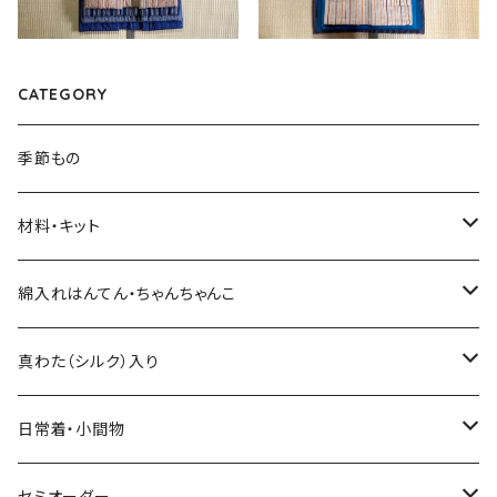
CATEGORY
季節もの
材料・キット
綿入れキット
綿入れはんてん・ちゃんちゃんこ
真わた（絹）の綿入れキット
はんてん
真わた（シルク）入り
わた・その他材料など
ちゃんちゃんこ
ひざ掛け、マフラー
日常着・小間物
その他のキット
綿入れ小物
まっすぐの服・エプロン