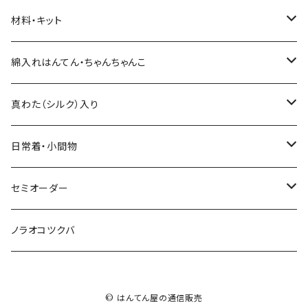
材料・キット
綿入れキット
綿入れはんてん・ちゃんちゃんこ
真わた（絹）の綿入れキット
はんてん
真わた（シルク）入り
わた・その他材料など
ちゃんちゃんこ
ひざ掛け、マフラー
日常着・小間物
その他のキット
綿入れ小物
まっすぐの服・エプロン
セミオーダー
もんぺ
型紙、つくり方
もんぺ
綿入れはんてん・ちゃんちゃんこ
ノラオコツクバ
小物
綿入れの小物
© はんてん屋の通信販売