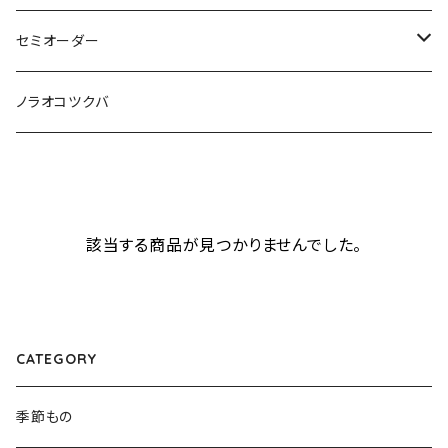
その他のキット
綿入れ小物
まっすぐの服・エプロン
セミオーダー
もんぺ
型紙、つくり方
もんぺ
綿入れはんてん・ちゃんちゃんこ
ノラオコツクバ
小物
綿入れの小物
手ぬぐい（かまわぬ）
まっすぐの服
該当する商品が見つかりませんでした。
もんぺ
さるっぱかま
CATEGORY
もんぺ
季節もの