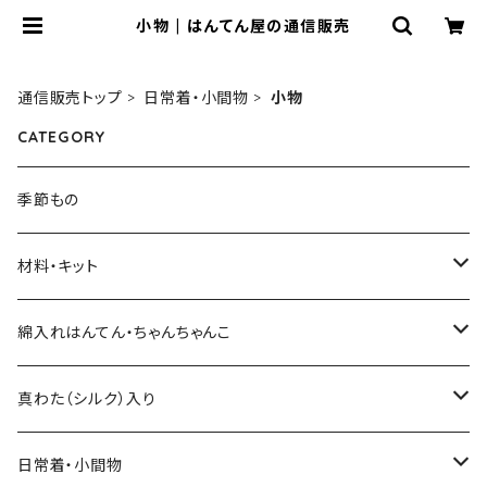
小物 | はんてん屋の通信販売
通信販売トップ
日常着・小間物
小物
CATEGORY
季節もの
材料・キット
綿入れキット
綿入れはんてん・ちゃんちゃんこ
真わた（絹）の綿入れキット
はんてん
真わた（シルク）入り
わた・その他材料など
ちゃんちゃんこ
ひざ掛け、マフラー
日常着・小間物