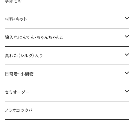
ています。製作者のセンスで色合わせしたすべて
季節もの
大小様々なはぎれを組み合わせてつくるシリー
が1点ものの一期一会です！お気に召すものがあ
ズ。布を無駄なく使い切りたいという思いから製
りましたら… <素材>すべてダブルガーゼ(木綿)
材料・キット
作しています。製作者のセンスで色合わせしたす
中綿 真綿(シルク) <サイズ>80×100セ
べてが1点ものの一期一会です！お気に召すもの
ンチ 約330グラム
綿入れキット
綿入れはんてん・ちゃんちゃんこ
がありましたら…
真わた（絹）の綿入れキット
はんてん
真わた（シルク）入り
わた・その他材料など
ちゃんちゃんこ
ひざ掛け、マフラー
日常着・小間物
その他のキット
綿入れ小物
まっすぐの服・エプロン
セミオーダー
もんぺ
型紙、つくり方
もんぺ
綿入れはんてん・ちゃんちゃんこ
ノラオコツクバ
小物
綿入れの小物