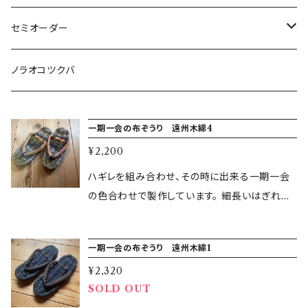
その他のキット
綿入れ小物
まっすぐの服・エプロン
セミオーダー
もんぺ
型紙、つくり方
もんぺ
綿入れはんてん・ちゃんちゃんこ
ノラオコツクバ
小物
綿入れの小物
一期一会の布ぞうり 遠州木綿4
¥2,200
手ぬぐい（かまわぬ）
まっすぐの服
ハギレを組み合わせ、その時に出来る一期一会
もんぺ
の色合わせで製作しています。 細長いはぎれを
用いて製作しました。 鼻緒は会津木綿です。 適
度な厚みと木綿のさらりとした肌触りで お風呂
さるっぱかま
一期一会の布ぞうり 遠州木綿1
上がりや夏の室内履きにおすすめです。 素材
¥2,320
布 綿100% 土台 ppロープ ポリプ
もんぺ
SOLD OUT
ロピレン 実寸 長さ24cm 幅8.5cm 靴