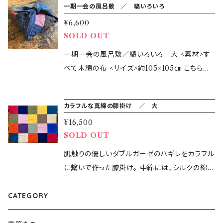
一期一会の風呂敷 ／ 縞いろいろ
紐の長さは結び目を変えることで調節可能。 ＜
です。 携帯電話だけでなく、メガネ、ペンとメモ
サイズについて＞ 約 幅12cm 長さ17cm 内ポ
¥6,600
帳など小物入れにも。 ＊こちらの商品はご注文
ケットは約 7cm×9cm ショルダーストラップ
SOLD OUT
をいただいてから仕上げ作業をして発送します
長さ 約150cm ＜素材＞ 生地、中綿 コット
ので 発送まで1週間ほどお時間をいただきます。
一期一会の風呂敷／縞いろいろ 大 <素材>す
ン 紐 コットンワックスコード <生地> 久留米
★商品の特徴 - 中綿はコットンのキルト芯。 -布
べて木綿の布 <サイズ>約105×105㎝ こちらの
絣 (ゆきんこ)
製で軽いので長時間の使用でも疲れにくい。 -
風呂敷は、はんてん1枚がすっぽり包めるサイ
紐の長さは結び目を変えることで調節可能。 ＜
ズ。大きめの荷物や旅行の時に衣類をまとめる
カラフルな真綿の膝掛け ／ 大
サイズについて＞ 約 幅12cm 長さ17cm 内ポ
のにも便利です。 生地はすべて折伏せ縫いで仕
ケットは約 7cm×9cm ショルダーストラップ
¥16,500
上げていますので、裏から見てもスッキリした仕
SOLD OUT
長さ 約150cm ＜素材＞ 生地、中綿 コット
上がりです。 風呂敷は、布一枚で色々な形を包
ン 紐 コットンワックスコード <生地> 遠州木
めて持ち運べる便利な布。サイズも様々。 小さい
肌触りの優しいダブルガーゼのハギレをカラフル
綿 格子(チェック)
サイズはお弁当やお裁縫箱を包むのに 中くらい
に繋いで作った膝掛け。 中綿には、シルクの綿
のサイズはお使い物や普段使いに 大きなサイズ
(真綿)が入り、軽くて暖かいのが特徴です。 大小
は旅行の時や衣類をしまうのに など、使い方は
CATEGORY
様々なはぎれを組み合わせてつくるシリーズ。布
様々。 --------------------------------------
を無駄なく使い切りたいという思いから製作し
-------------------------- 一期一会シリーズ