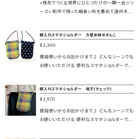
にサイズ23〜24cmの方におすすめ 鼻
⭐︎残布でつくる世界にひとつだけの一期一会シリ
緒は緩みやすいのでややきつめにしていますが
ーズ⭐︎ 制作で残った細長い布を集めて遠州木綿
履いているとすぐに馴染みます。 ＊お手
を使用してつくりました。 適度な厚みと木綿のさ
入れは手洗いがおすすめです。 ＊天然素材のた
らりとした肌触りで 夏の室内履きにおすすめで
綿入れスマホショルダー 久留米絣ゆきんこ
め、色合いや左右のサイズがやや不均一な場合
す。 健康にも良いと言われています。 実寸 長
がありますが、ご了承ください。
¥3,300
さ25cm 幅9cm 靴にサイズ23〜25の方
におすすめ 鼻緒は緩みやすいのでややき
普段使いからお出かけまで♪ どんなシーンでも
つめにしています。 すぐに馴染みます。 ＊
お使いいただける 便利なスマホショルダーで
お手入れは手洗いがおすすめです。 ＊天然素材
す。 内側にはカードサイズの小さなポケット。 旅
のため、色合いや左右のサイズがやや不均一な
行の時にはチケットやカードキーが入るの便利
綿入れスマホショルダー 格子(チェック)
場合がありますが、ご了承ください。
です。 携帯電話だけでなく、メガネ、ペンとメモ
¥2,970
帳など小物入れにも。 ＊こちらの商品はご注文
をいただいてから仕上げ作業をして発送します
普段使いからお出かけまで♪ どんなシーンでも
ので 発送まで1週間ほどお時間をいただきます。
お使いいただける 便利なスマホショルダーで
★商品の特徴 - 中綿はコットンのキルト芯。 -布
す。 内側にはカードサイズの小さなポケット。 旅
製で軽いので長時間の使用でも疲れにくい。 -
行の時にはチケットやカードキーが入るの便利