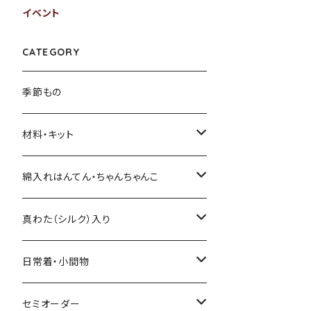
イベント
CATEGORY
季節もの
材料・キット
綿入れキット
綿入れはんてん・ちゃんちゃんこ
真わた（絹）の綿入れキット
はんてん
真わた（シルク）入り
わた・その他材料など
ちゃんちゃんこ
ひざ掛け、マフラー
日常着・小間物
その他のキット
綿入れ小物
まっすぐの服・エプロン
セミオーダー