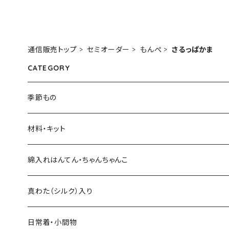
通信販売トップ
セミオーダー
もんぺ
さるっぱかま
CATEGORY
季節もの
材料・キット
綿入れキット
綿入れはんてん・ちゃんちゃんこ
真わた（絹）の綿入れキット
はんてん
真わた（シルク）入り
わた・その他材料など
ちゃんちゃんこ
ひざ掛け、マフラー
日常着・小間物