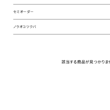
その他のキット
綿入れ小物
まっすぐの服・エプロン
セミオーダー
もんぺ
型紙、つくり方
もんぺ
綿入れはんてん・ちゃんちゃんこ
ノラオコツクバ
小物
綿入れの小物
手ぬぐい（かまわぬ）
まっすぐの服
該当する商品が見つかりま
もんぺ
さるっぱかま
もんぺ