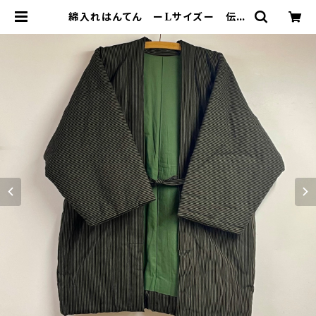
綿入れはんてん ーLサイズー 伝縞
| はんてん屋の通信販売