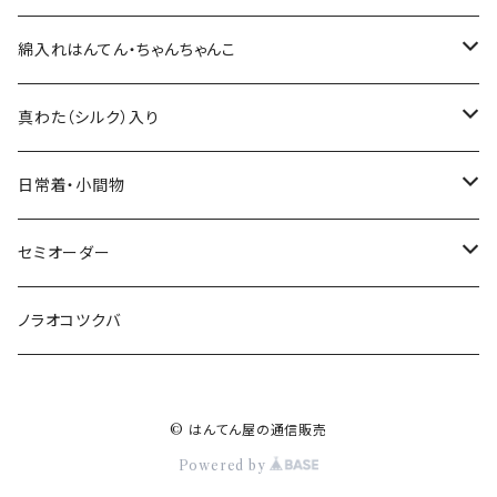
綿入れキット
綿入れはんてん・ちゃんちゃんこ
真わた（絹）の綿入れキット
はんてん
真わた（シルク）入り
わた・その他材料など
ちゃんちゃんこ
ひざ掛け、マフラー
日常着・小間物
その他のキット
綿入れ小物
まっすぐの服・エプロン
セミオーダー
もんぺ
型紙、つくり方
もんぺ
綿入れはんてん・ちゃんちゃんこ
ノラオコツクバ
小物
綿入れの小物
© はんてん屋の通信販売
手ぬぐい（かまわぬ）
まっすぐの服
Powered by