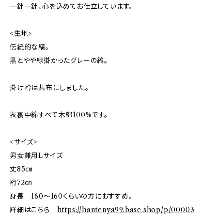
一針一針、心を込めてお仕立しています。
<生地>
伝統的な縞。
黒とやや緑掛かったグレーの縞。
掛け衿は共布にしました。
表裏中綿すべて木綿100%です。
<サイズ>
男女兼用Lサイズ
丈85㎝
裄72㎝
身長 160〜160くらいの方におすすめ。
詳細はこちら
https://hantenya99.base.shop/p/00003