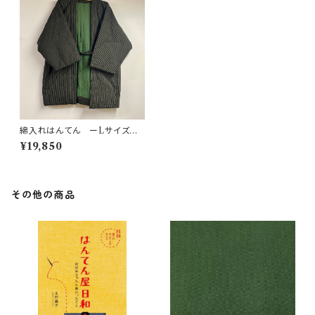
綿入れはんてん ーLサイズ
ー 伝縞
¥19,850
その他の商品