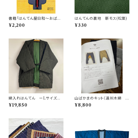
書籍「はんてん屋日和〜おばあ
はんてんの裏地 新モス(松葉)
ちゃんに教わったこと」
¥2,200
¥330
綿入れはんてん ーLサイズ
山ばかまのキット（遠州木綿 無
ー 伝縞
地紬 黒×グレー)
¥19,850
¥8,800