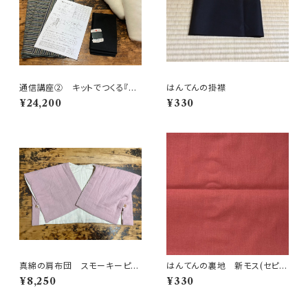
通信講座② キットでつくる『基
はんてんの掛襟
本の綿入れはんてん』Mサイ
¥24,200
¥330
ズ 動画配信付き
真綿の肩布団 スモーキーピン
はんてんの裏地 新モス(セピ
ク
ア)
¥8,250
¥330