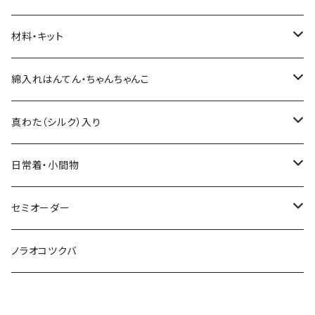
材料・キット
綿入れキット
綿入れはんてん・ちゃんちゃんこ
真わた（絹）の綿入れキット
はんてん
真わた（シルク）入り
わた・その他材料など
ちゃんちゃんこ
ひざ掛け、マフラー
日常着・小間物
その他のキット
綿入れ小物
まっすぐの服・エプロン
セミオーダー
もんぺ
型紙、つくり方
もんぺ
綿入れはんてん・ちゃんちゃんこ
ノラオコツクバ
小物
綿入れの小物