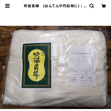
吹留真綿 (はんてんや丹前用に) | は
んてん屋の通信販売