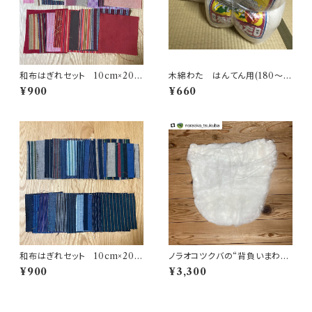
和布はぎれセット 10cm×20
木綿わた はんてん用(180〜2
枚 赤系
00g) ☆10枚以上用
¥900
¥660
和布はぎれセット 10cm×20
ノラオコツクバの“背負いまわ
枚 紺系
た”
¥900
¥3,300