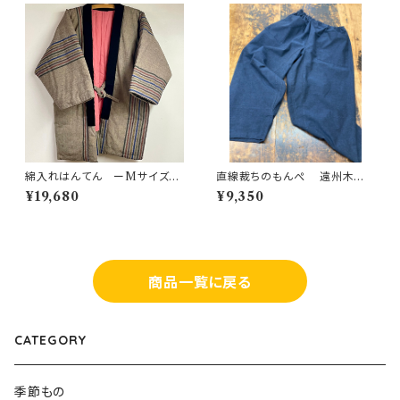
綿入れはんてん ーMサイズ
直線裁ちのもんぺ 遠州木
ー 館林木綿
綿 紺無地 M
¥19,680
¥9,350
商品一覧に戻る
CATEGORY
季節もの