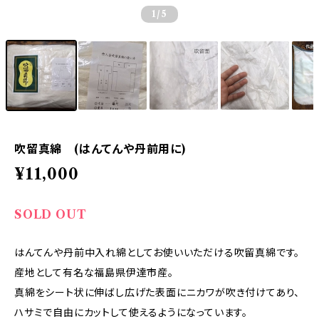
1
/5
吹留真綿 (はんてんや丹前用に)
¥11,000
SOLD OUT
はんてんや丹前中入れ綿としてお使いいただける吹留真綿です。
産地として有名な福島県伊達市産。
真綿をシート状に伸ばし広げた表面にニカワが吹き付けてあり、
ハサミで自由にカットして使えるようになっています。